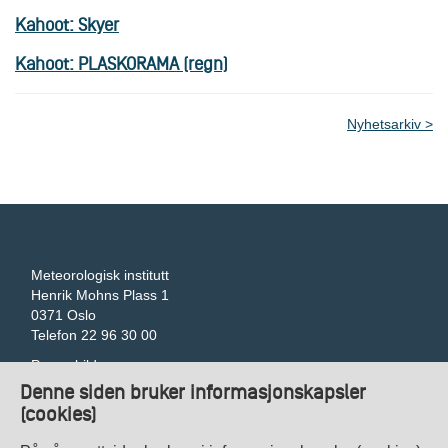
Kahoot: Skyer
Kahoot: PLASKORAMA (regn)
Nyhetsarkiv
Meteorologisk institutt
Henrik Mohns Plass 1
0371 Oslo
Telefon 22 96 30 00
Pressebilder
Tilgjengelegheitserklæring
Denne siden bruker informasjonskapsler
Gi tilbakemelding om universell utforming
(cookies)
Veibeskrivelse
Kontakt oss