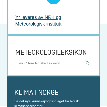
r
.
n
o
Yr leveres av NRK og
Meteorologisk institutt
METEOROLOGILEKSIKON
S
ø
k
i
S
t
o
KLIMA I NORGE
r
e
Se det nye kunnskapsgrunnlaget fra Norsk
N
klimaservicesenter.