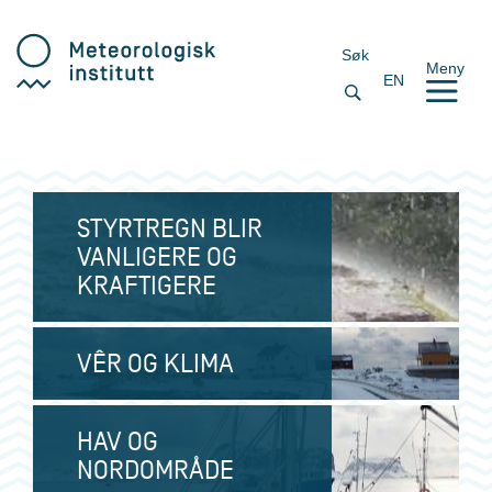
Søk
Meny
EN
STYRTREGN BLIR
VANLIGERE OG
KRAFTIGERE
VÊR OG KLIMA
HAV OG
NORDOMRÅDE