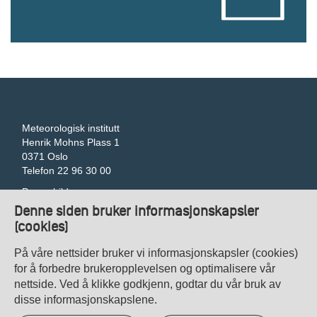
Meteorologisk institutt
Henrik Mohns Plass 1
0371 Oslo
Telefon 22 96 30 00
Pressebilder
Tilgjengelegheitserklæring
Denne siden bruker informasjonskapsler
Gi tilbakemelding om universell utforming
(cookies)
Veibeskrivelse
Kontakt oss
På våre nettsider bruker vi informasjonskapsler (cookies)
Personvern
for å forbedre brukeropplevelsen og optimalisere vår
nettside. Ved å klikke godkjenn, godtar du vår bruk av
disse informasjonskapslene.