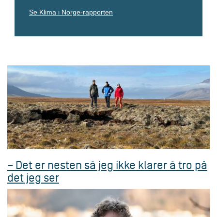
o
Se Klima i Norge-rapporten
r
s
k
e
L
e
k
s
i
k
o
n
– Det er nesten så jeg ikke klarer å tro på
det jeg ser