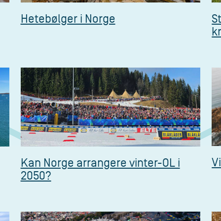
Hetebølger i Norge
S
k
V
Kan Norge arrangere vinter-OL i
2050?