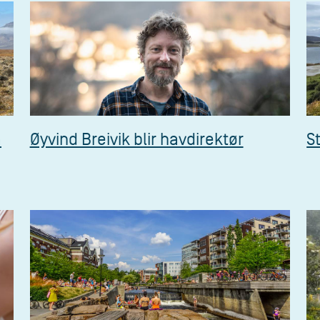
å
Øyvind Breivik blir havdirektør
S