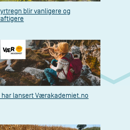
tyrtregn blir vanligere og
raftigere
i har lansert Værakademiet.no