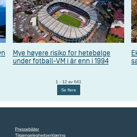
yn
Mye høyere risiko for hetebølge
E
under fotball-VM i år enn i 1994
s
1 - 12 av 641
Se flere
Pressebilder
Tilgjengelegheitserklæring