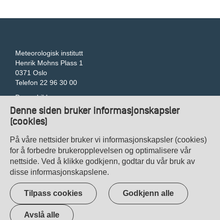
Meteorologisk institutt
Henrik Mohns Plass 1
0371 Oslo
Telefon 22 96 30 00
Pressebilder
Tilgjengelegheitserklæring
Denne siden bruker informasjonskapsler
Gi tilbakemelding om universell utforming
(cookies)
Veibeskrivelse
Kontakt oss
På våre nettsider bruker vi informasjonskapsler (cookies)
Personvern
for å forbedre brukeropplevelsen og optimalisere vår
nettside. Ved å klikke godkjenn, godtar du vår bruk av
disse informasjonskapslene.
Tilpass cookies
Godkjenn alle
Avslå alle