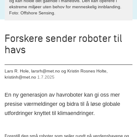
og kan holde det gående i månedvis. Den kan operere i
ekstreme miljøer uten behov for menneskelig innblanding.
Foto: Offshore Sensing.
Forskere sender roboter til
havs
Lars R. Hole, larsrh@met.no og Kristin Rosnes Holte,
kristinh@met.no
1.7.2025
En ny generasjon av havroboter kan gi oss mer
presise værmeldinger og bidra til å løse globale
utfordringer knyttet til klimaendringer.
Forestill deg små roboter som seiler rundt på verdenshavene og