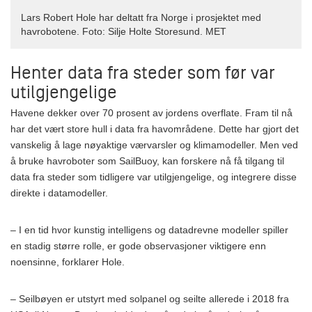
Lars Robert Hole har deltatt fra Norge i prosjektet med
havrobotene. Foto: Silje Holte Storesund. MET
Henter data fra steder som før var
utilgjengelige
Havene dekker over 70 prosent av jordens overflate. Fram til nå
har det vært store hull i data fra havområdene. Dette har gjort det
vanskelig å lage nøyaktige værvarsler og klimamodeller. Men ved
å bruke havroboter som SailBuoy, kan forskere nå få tilgang til
data fra steder som tidligere var utilgjengelige, og integrere disse
direkte i datamodeller.
– I en tid hvor kunstig intelligens og datadrevne modeller spiller
en stadig større rolle, er gode observasjoner viktigere enn
noensinne, forklarer Hole.
– Seilbøyen er utstyrt med solpanel og seilte allerede i 2018 fra