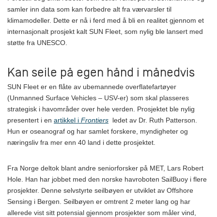
samler inn data som kan forbedre alt fra værvarsler til
klimamodeller. Dette er nå i ferd med å bli en realitet gjennom et
internasjonalt prosjekt kalt SUN Fleet, som nylig ble lansert med
støtte fra UNESCO.
Kan seile på egen hånd i månedvis
SUN Fleet er en flåte av ubemannede overflatefartøyer
(Unmanned Surface Vehicles – USV-er) som skal plasseres
strategisk i havområder over hele verden. Prosjektet ble nylig
presentert i en
artikkel i
Frontiers
ledet av Dr. Ruth Patterson.
Hun er oseanograf og har samlet forskere, myndigheter og
næringsliv fra mer enn 40 land i dette prosjektet.
Fra Norge deltok blant andre seniorforsker på MET, Lars Robert
Hole. Han har jobbet med den norske havroboten SailBuoy i flere
prosjekter. Denne selvstyrte seilbøyen er utviklet av Offshore
Sensing i Bergen. Seilbøyen er omtrent 2 meter lang og har
allerede vist sitt potensial gjennom prosjekter som måler vind,