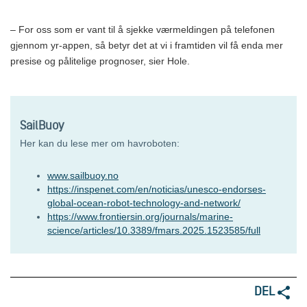
– For oss som er vant til å sjekke værmeldingen på telefonen
gjennom yr-appen, så betyr det at vi i framtiden vil få enda mer
presise og pålitelige prognoser, sier Hole.
SailBuoy
Her kan du lese mer om havroboten:
www.sailbuoy.no
https://inspenet.com/en/noticias/unesco-endorses-
global-ocean-robot-technology-and-network/
https://www.frontiersin.org/journals/marine-
science/articles/10.3389/fmars.2025.1523585/full
DEL