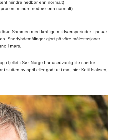
osent mindre nedbør enn normalt)
prosent mindre nedbør enn normalt)
edbør. Sammen med kraftige mildværsperioder i januar
stiden. Snødybdemålinger gjort på våre målestasjoner
e snø i mars.
 i fjellet i Sør-Norge har usedvanlig lite snø for
 slutten av april eller godt ut i mai, sier Ketil Isaksen,