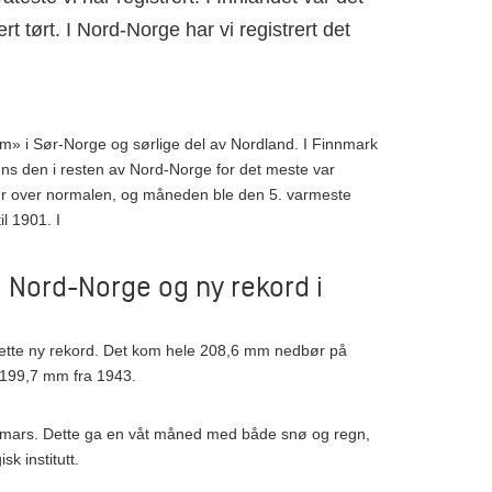
t tørt. I Nord-Norge har vi registrert det
m» i Sør-Norge og sørlige del av Nordland. I Finnmark
s den i resten av Nord-Norge for det meste var
r over normalen, og måneden ble den 5. varmeste
il 1901. I
i Nord-Norge og ny rekord i
sette ny rekord. Det kom hele 208,6 mm nedbør på
r 199,7 mm fra 1943.
v mars. Dette ga en våt måned med både snø og regn,
k institutt.