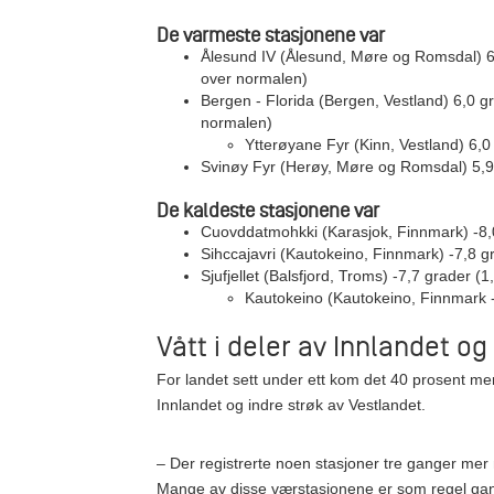
De varmeste stasjonene var
Ålesund IV (Ålesund, Møre og Romsdal) 6
over normalen)
Bergen - Florida (Bergen, Vestland) 6,0 g
normalen)
Ytterøyane Fyr (Kinn, Vestland) 6,0
Svinøy Fyr (Herøy, Møre og Romsdal) 5,9
De kaldeste stasjonene var
Cuovddatmohkki (Karasjok, Finnmark) -8,
Sihccajavri (Kautokeino, Finnmark) -7,8 
Sjufjellet (Balsfjord, Troms) -7,7 grader (
Kautokeino (Kautokeino, Finnmark -
Vått i deler av Innlandet og
For landet sett under ett kom det 40 prosent me
Innlandet og indre strøk av Vestlandet.
– Der registrerte noen stasjoner tre ganger mer
Mange av disse værstasjonene er som regel ga