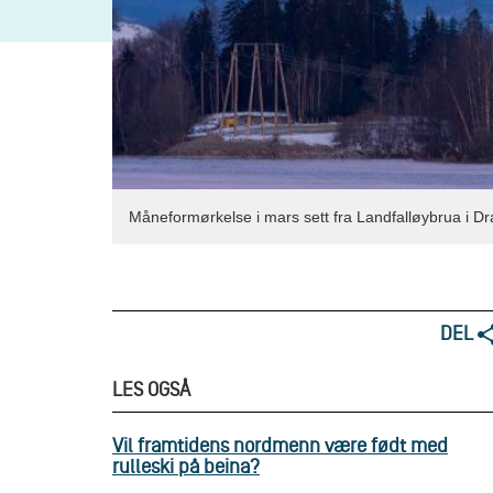
Måneformørkelse i mars sett fra Landfalløybrua i D
DEL
LES OGSÅ
Vil framtidens nordmenn være født med
rulleski på beina?