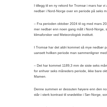
I tillegg til en ny rekord for Tromsø i mars har vi 
nedbør i Nord-Norge over en periode på seks m
– Fra perioden oktober 2024 til og med mars 2
mer nedbør enn noen gang målt i Nord-Norge, s
klimaforsker ved Meteorologisk institutt.
I Tromsø har det aldri kommet så mye nedbør 
uansett hvilken periode man sammenligner med
– Det har kommet 1189,3 mm de siste seks måne
for enhver seks måneders periode, ikke bare okto
Mamen.
Denne summen er dessuten høyere enn den nor
står i sterk kontrast til snødekke i Sør-Norge, 