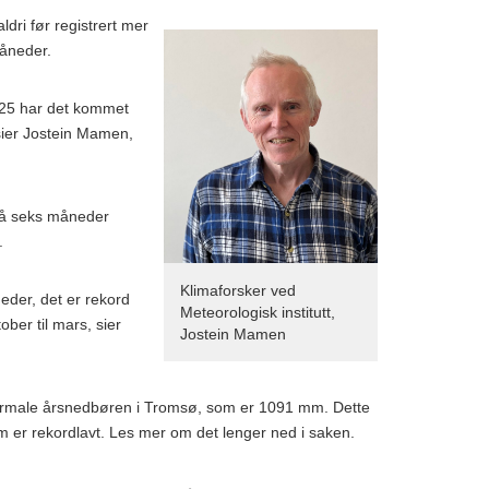
aldri før registrert mer
åneder.
025 har det kommet
ier Jostein Mamen,
på seks måneder
.
Klimaforsker ved
der, det er rekord
Meteorologisk institutt,
ber til mars, sier
Jostein Mamen
male årsnedbøren i Tromsø, som er 1091 mm. Dette
som er rekordlavt. Les mer om det lenger ned i saken.