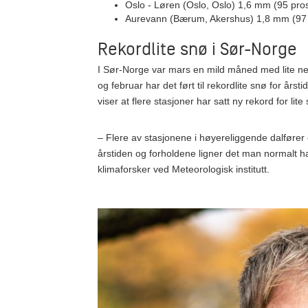
Oslo - Løren (Oslo, Oslo) 1,6 mm (95 pr
Aurevann (Bærum, Akershus) 1,8 mm (97 
Rekordlite snø i Sør-Norge
I Sør-Norge var mars en mild måned med lite n
og februar har det ført til rekordlite snø for år
viser at flere stasjoner har satt ny rekord for lit
– Flere av stasjonene i høyereliggende dalfører og
årstiden og forholdene ligner det man normalt har i
klimaforsker ved Meteorologisk institutt.