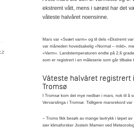
ekstremt vått, mens i sørøst har det vær
våteste halvåret noensinne.
Mars var «Svært varm» og til dels «Ekstremt var
var måneden hovedsakelig «Normal – mild», men
v
«Varm». Landstemperaturen endte på 2,6 grade
som er registrert i en måleserie som går tilbake t
Våteste halvåret registrert 
Tromsø
I Tromsø kom det mye nedbør i mars, nok til å 
Vervarslinga i Tromsø. Tidligere marsrekord va
– Troms fikk besøk av mange lavtrykk i løpet a
sier klimaforsker Jostein Mamen ved Meteorologis