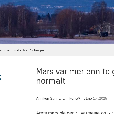
rammen. Foto: Ivar Schiager.
Mars var mer enn to
normalt
Anniken Sanna, annikens@met.no
1.4.2025
Årets mars ble den 5. varmeste og 6. vå