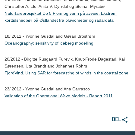
Christoffer A. Elo, Anita V. Dyrrdal og Steinar Myrabø
Naturfareprosjektet Dp 5 Flom og vann på avveie: Ekstrem
korttidsnedbør på Østlandet fra pluviometer og radardata
18/ 2012 - Yvonne Gusdal and Gøran Brostrøm
Oceanography: sensitivity of iceberg modelling
20/2012 - Birgitte Rusgaard Furevik, Knut-Frode Dagestad, Kai
Sørensen, Uta Brandt and Johannes Röhrs
FjordVind. Using SAR for forecasting of winds in the coastal zone
23/ 2012 - Yvonne Gusdal and Ana Carrasco
Validation of the Operational Wave Models - Report 2011
DEL