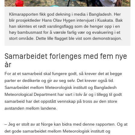
Klimarapporten fikk god dekning i media i Bangladesh. Her
blir prosjektleder Hans Olav Hygen intervjuet i Kuakata. Bak
han skimtes et rødt varslingsflagg som de henger opp i en
høy bambusmast for å værsle farlig vær og evakuering i et
stort område. Dette lille flagget ble vist som demonstrasjon.
Samarbeidet forlenges med fem nye
år
For at et samarbeid skal fungere godt, så krever det at begge
parter er dedikerte og gir av seg selv. Det krever også tid.
Samarbeidet mellom Meteorologisk institutt og Bangladesh
Meteorological Department har vart i tolv år og i tillegg til godt
samarbeid har det oppstått vennskap på tross av den store
avstanden mellom landene.
– Jeg er stolt av at Norge kan bidra med denne rapporten. Og at
det gode samarbeidet mellom Meteorologisk institutt og