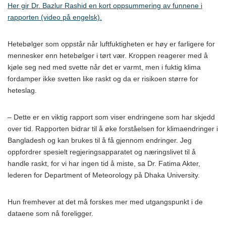
Her gir Dr. Bazlur Rashid en kort oppsummering av funnene i
rapporten (video på engelsk).
Hetebølger som oppstår når luftfuktigheten er høy er farligere for
mennesker enn hetebølger i tørt vær. Kroppen reagerer med å
kjøle seg ned med svette når det er varmt, men i fuktig klima
fordamper ikke svetten like raskt og da er risikoen større for
heteslag.
– Dette er en viktig rapport som viser endringene som har skjedd
over tid. Rapporten bidrar til å øke forståelsen for klimaendringer i
Bangladesh og kan brukes til å få gjennom endringer. Jeg
oppfordrer spesielt regjeringsapparatet og næringslivet til å
handle raskt, for vi har ingen tid å miste, sa Dr. Fatima Akter,
lederen for Department of Meteorology på Dhaka University.
Hun fremhever at det må forskes mer med utgangspunkt i de
dataene som nå foreligger.