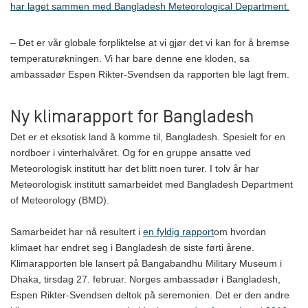
har laget sammen med Bangladesh Meteorological Department.
– Det er vår globale forpliktelse at vi gjør det vi kan for å bremse
temperaturøkningen. Vi har bare denne ene kloden, sa
ambassadør Espen Rikter-Svendsen da rapporten ble lagt frem.
Ny klimarapport for Bangladesh
Det er et eksotisk land å komme til, Bangladesh. Spesielt for en
nordboer i vinterhalvåret. Og for en gruppe ansatte ved
Meteorologisk institutt har det blitt noen turer. I tolv år har
Meteorologisk institutt samarbeidet med Bangladesh Department
of Meteorology (BMD).
Samarbeidet har nå resultert i
en fyldig rapport
om hvordan
klimaet har endret seg i Bangladesh de siste førti årene.
Klimarapporten ble lansert på Bangabandhu Military Museum i
Dhaka, tirsdag 27. februar. Norges ambassadør i Bangladesh,
Espen Rikter-Svendsen deltok på seremonien. Det er den andre