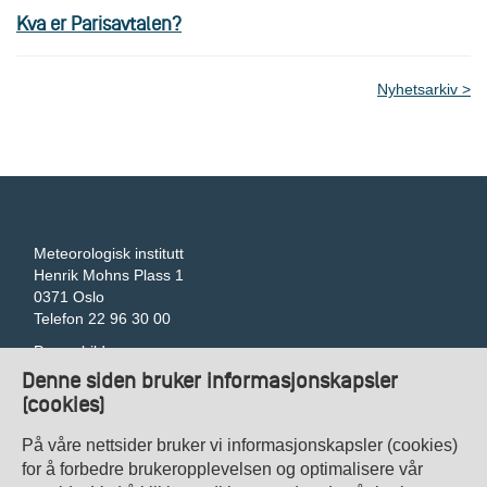
Kva er Parisavtalen?
Nyhetsarkiv
Meteorologisk institutt
Henrik Mohns Plass 1
0371 Oslo
Telefon 22 96 30 00
Pressebilder
Tilgjengelegheitserklæring
Denne siden bruker informasjonskapsler
Gi tilbakemelding om universell utforming
(cookies)
Veibeskrivelse
Kontakt oss
På våre nettsider bruker vi informasjonskapsler (cookies)
Personvern
for å forbedre brukeropplevelsen og optimalisere vår