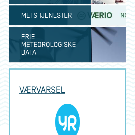
METS TJENESTER
FRIE
METEOROLOGISKE
DATA
L
VÆRVARSEL
e
n
k
e
t
i
l
y