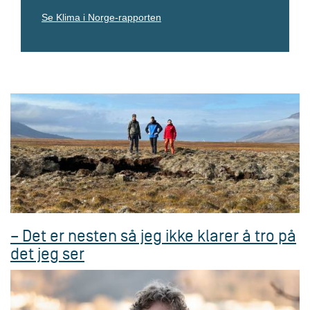
o
Se Klima i Norge-rapporten
r
s
k
e
L
e
k
s
i
k
o
n
– Det er nesten så jeg ikke klarer å tro på
det jeg ser