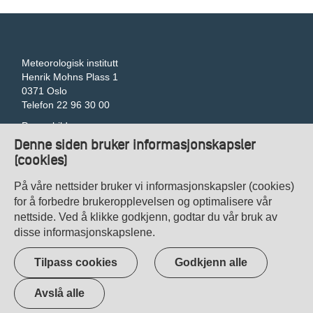
Meteorologisk institutt
Henrik Mohns Plass 1
0371 Oslo
Telefon 22 96 30 00
Pressebilder
Tilgjengelegheitserklæring
Denne siden bruker informasjonskapsler
Gi tilbakemelding om universell utforming
(cookies)
Veibeskrivelse
Kontakt oss
På våre nettsider bruker vi informasjonskapsler (cookies)
Personvern
for å forbedre brukeropplevelsen og optimalisere vår
nettside. Ved å klikke godkjenn, godtar du vår bruk av
disse informasjonskapslene.
Tilpass cookies
Godkjenn alle
Avslå alle