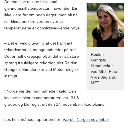
De endelige tallene for global
gjennomsnittstemperatur i november blir
ikke klare før om noen dager, men alt nå
ser klimaforskere verden over at
temperaturene er oppsiktsvekkende høye.
– Det er veldig uvanlig at det har vært
rekordvarmt så mange måneder på rad.
Reidun
Det er helt eksepsjonelt at det er så store
Gangstø,
sprang fra tidligere rekorder, sier Reidun
klimaforsker
Gangstø, klimaforsker ved Meteorologisk
ved MET. Foto:
institutt.
Vilde Jagland,
MET
I Norge var derimot måneden kald. Den
laveste minimumstemperaturen var -31,8
grader, og ble registrert den 14. november i Kautokeino.
Les hele månedsrapporten her:
Været i Norge i november