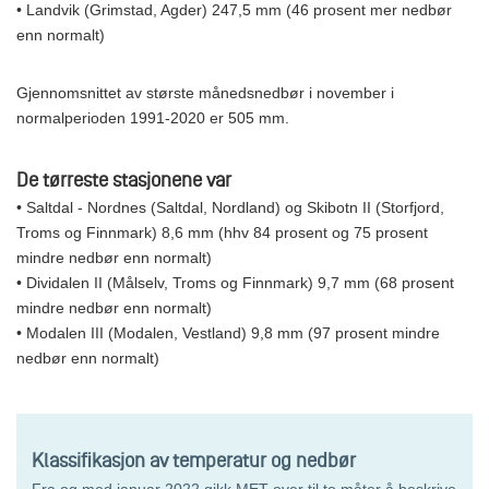
• Landvik (Grimstad, Agder) 247,5 mm (46 prosent mer nedbør
enn normalt)
Gjennomsnittet av største månedsnedbør i november i
normalperioden 1991-2020 er 505 mm.
De tørreste stasjonene var
• Saltdal - Nordnes (Saltdal, Nordland) og Skibotn II (Storfjord,
Troms og Finnmark) 8,6 mm (hhv 84 prosent og 75 prosent
mindre nedbør enn normalt)
• Dividalen II (Målselv, Troms og Finnmark) 9,7 mm (68 prosent
mindre nedbør enn normalt)
• Modalen III (Modalen, Vestland) 9,8 mm (97 prosent mindre
nedbør enn normalt)
Klassifikasjon av temperatur og nedbør
Fra og med januar 2022 gikk MET over til to måter å beskrive