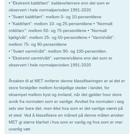
• “Ekstremt kaldt/tørt”: kaldere/tørrere enn det som er
observert i hele normalperioden 1991-2020
• “Svært kaldt/tørt”: mellom 0- og 10-persentilene
• “Kaldt/tørt”: mellom 10- og 25-persentilene • “Normalt
mild/tørr”: mellom 50- og 75-persentilene • “Normalt
kjølig/våt”: mellom 25- og 50-persentilene • “Varmt/vått”:
mellom 75- og 90-persentilene
• “Svært varmt/vått”: mellom 90- og 100-persentilen.
• “Ekstremt varmt/vått”: varmere/våtere enn det som er
observert i hele normalperioden 1991-2020
Årsaken til at MET innfører denne klassifiseringen er at det er
store forskjeller mellom forskjellige steder i landet, for
eksempel mellom kyst og innland, når det gjelder hvor store
avvik fra normalen som er vanlige. Avviket fra normalen i seg
selv sier bare det, men ikke hva som er det vanlige været på
et sted. Ved å klassifisere en måned på denne måten ønsker
MET gi større klarhet i hva som er vanlig og hva som er mer
uvanlig vær.