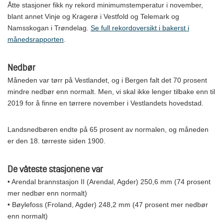
Åtte stasjoner fikk ny rekord minimumstemperatur i november,
blant annet Vinje og Kragerø i Vestfold og Telemark og
Namsskogan i Trøndelag.
Se full rekordoversikt i bakerst i
månedsrapporten
.
Nedbør
Måneden var tørr på Vestlandet, og i Bergen falt det 70 prosent
mindre nedbør enn normalt. Men, vi skal ikke lenger tilbake enn til
2019 for å finne en tørrere november i Vestlandets hovedstad.
Landsnedbøren endte på 65 prosent av normalen, og måneden
er den 18. tørreste siden 1900.
De våteste stasjonene var
• Arendal brannstasjon II (Arendal, Agder) 250,6 mm (74 prosent
mer nedbør enn normalt)
• Bøylefoss (Froland, Agder) 248,2 mm (47 prosent mer nedbør
enn normalt)