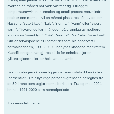
hvordan en måned har vært værmessig. I tillegg til
temperaturavvik fra normalen og antall prosent mer/mindre
nedbør enn normalt, vil en måned plasseres i én av de fem
klassene “svært kald”, “kald”, “normal”, “varm” eller “svært
varm”. Tilsvarende kan måneden på grunnlag av nedbøren
angis som “svært tørr”, “tørr”, “normal”, “våt” eller “svært våt”.
Om observasjonene er utenfor det som ble observert i
normalperioden, 1991 - 2020, benyttes klassene for ekstrem.
Klassifiseringen kan gjøres både for enkeltstasjoner,
fylker/regioner eller for hele landet samlet.
Bak inndelingen i klasser ligger det som i statistikken kalles
“persentiler”. De nøyaktige persentil-grensene beregnes fra
de 30 årene som utgjør normalperioden. Fra og med 2021
brukes 1991-2020 som normalperiode.
Klasseinndelingen er: